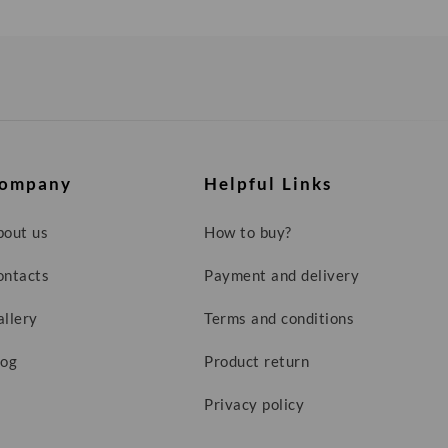
ompany
Helpful Links
bout us
How to buy?
ontacts
Payment and delivery
allery
Terms and conditions
log
Product return
Privacy policy