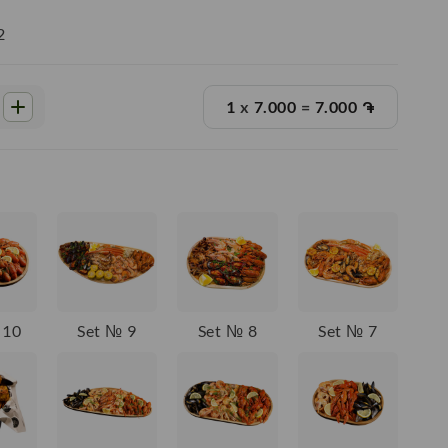
2
1
x
7.000
=
7.000
֏
 10
Set № 9
Set № 8
Set № 7