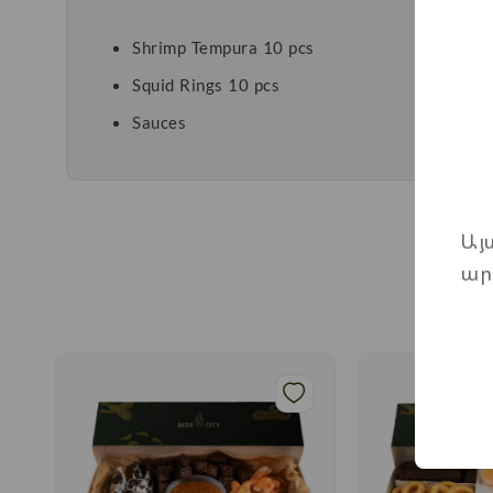
Shrimp Tempura 10 pcs
Squid Rings 10 pcs
Sauces
Այ
ար