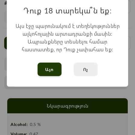
Քանակ:
1
x
690
=
690
֏
Դուք 18 տարեկա՞ն եք։
Այս էջը պարունակում է տեղեկություններ
ալկոհոլային արտադրանքի մասին:
Ապրանքները տեսնելու համար
Ավելացնել
հաստատեք, որ Դուք չափահաս եք:
Վճարում
Այո
Ոչ
Առաքում
Նկարագրություն
Alcohol:
0.5 %
Volume:
0.47