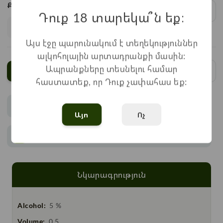
Քանակ:
1
x
1.450
=
1.450
֏
Դուք 18 տարեկա՞ն եք։
Այս էջը պարունակում է տեղեկություններ
ալկոհոլային արտադրանքի մասին:
Ապրանքները տեսնելու համար
Ավելացնել
հաստատեք, որ Դուք չափահաս եք:
Վճարում
Այո
Ոչ
Առաքում
Նկարագրություն
Alcohol:
5 %
Volume:
0.5