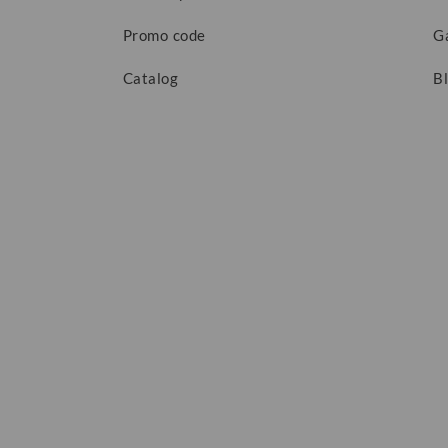
Promo code
G
Catalog
B