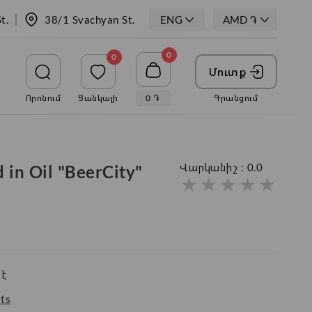
t.
38/1 Svachyan St.
ENG
0
0
Մուտք
Որոնում
Ցանկալի
0
֏
Գրանցում
 in Oil "BeerCity"
Վարկանիշ :
0.0
★
★
★
★
★
է
ts