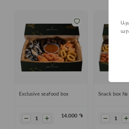
Այ
ար
"
Exclusive seafood box
Snack box №
֏
14.000
֏