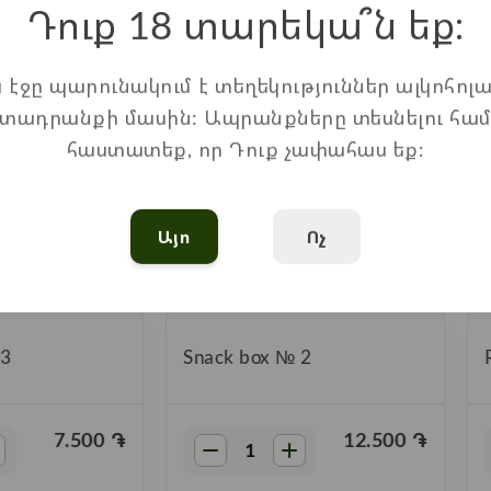
Դուք 18 տարեկա՞ն եք։
ս էջը պարունակում է տեղեկություններ ալկոհոլա
տադրանքի մասին: Ապրանքները տեսնելու հա
հաստատեք, որ Դուք չափահաս եք:
Այո
Ոչ
 3
Snack box № 2
7.500
֏
12.500
֏