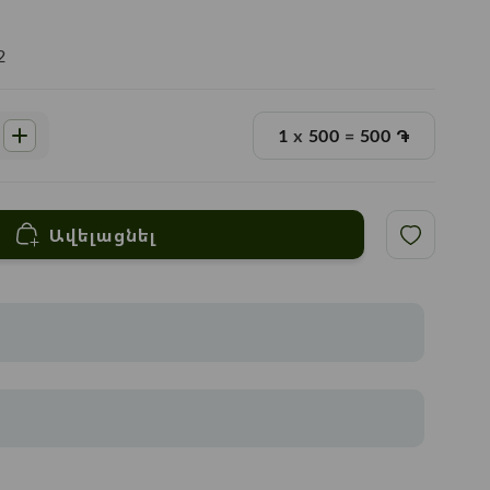
2
1
x
500
=
500
֏
Ավելացնել