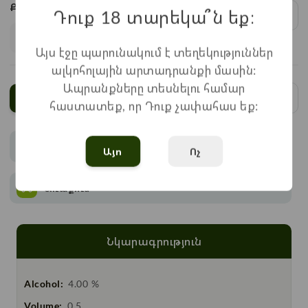
Քանակ:
Դուք 18 տարեկա՞ն եք։
1
x
1.100
=
1.100
֏
Այս էջը պարունակում է տեղեկություններ
ալկոհոլային արտադրանքի մասին:
Ապրանքները տեսնելու համար
Ավելացնել
հաստատեք, որ Դուք չափահաս եք:
Վճարում
Այո
Ոչ
Առաքում
Նկարագրություն
Alcohol:
4.00 %
Volume:
0.5