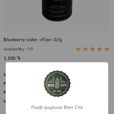
Blueberry cider «Fizz» 0,5լ
★
★
★
★
★
Վարկանիշ :
5.0
1.100
֏
Առկայություն:
Առկա է
Բաժնի անվանում:
Alcohol drinks
Բրենդ:
Fizz
Ապրանքի ID:
BC03449
Բարի գալուստ Beer City