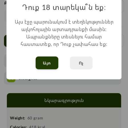
Քանակ:
Դուք 18 տարեկա՞ն եք։
1
x
700
=
700
֏
Այս էջը պարունակում է տեղեկություններ
ալկոհոլային արտադրանքի մասին:
Ապրանքները տեսնելու համար
Ավելացնել
հաստատեք, որ Դուք չափահաս եք:
Վճարում
Այո
Ոչ
Առաքում
Նկարագրություն
Weight:
60 gram
Calories:
418 kcal