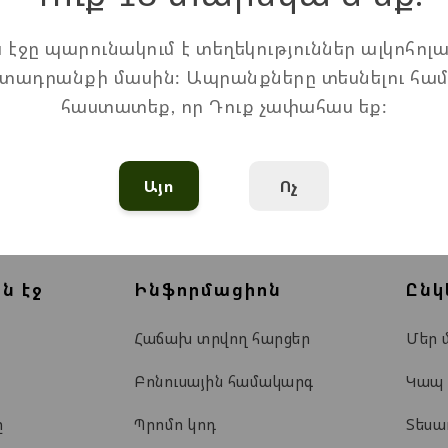
ս էջը պարունակում է տեղեկություններ ալկոհոլա
տադրանքի մասին: Ապրանքները տեսնելու հա
հաստատեք, որ Դուք չափահաս եք:
Տեսնել Հասցեն Քարտեզում
Այո
Ոչ
ն էջ
Ինֆորմացիոն
Ընկ
Հաճախ տրվող հարցեր
Մեր 
Բոնուսային համակարգ
Կապ
ը
Պրոմո կոդ
Տես