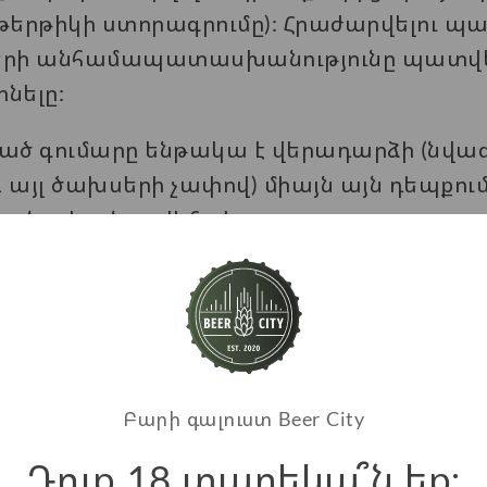
թերթիկի ստորագրումը): Հրաժարվելու պ
րի անհամապատասխանությունը պատվե
նելը:
ծ գումարը ենթակա է վերադարձի (նվազ
յլ ծախսերի չափով) միայն այն դեպքում
ան տեսքն ու վիճակը։
մ է նույն վճարային եղանակով, ինչ գն
ղոքի դեպքում կարող եք դիմել մեզ՝ ն
եին
 (33) 377 399 հեռախոսահամարով:
Բարի գալուստ Beer City
Դուք 18 տարեկա՞ն եք։