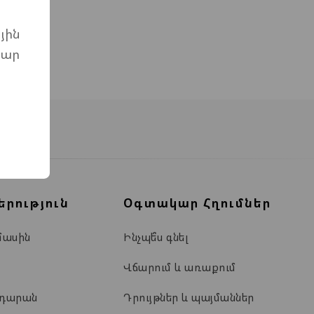
յին
մար
երություն
Օգտակար Հղումներ
մասին
Ինչպե՞ս գնել
Վճարում և առաքում
ադարան
Դրույթներ և պայմաններ