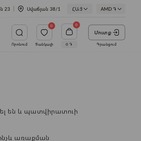
ն 23
Սվաճյան 38/1
ՀԱՅ
0
0
Մուտք
Որոնում
Ցանկալի
0
֏
Գրանցում
ել են և պատվիրատուի
մինչև առաքման