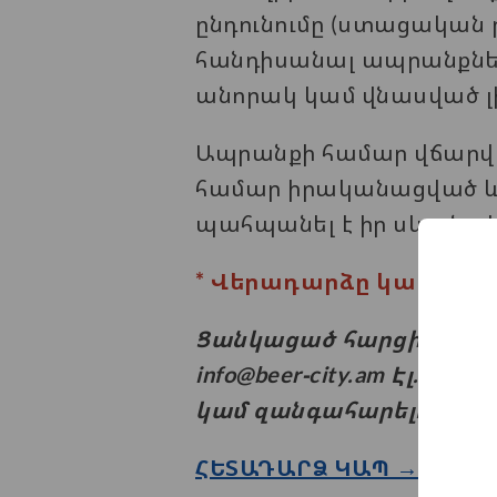
ընդունումը (ստացական 
հանդիսանալ ապրանքնե
անորակ կամ վնասված լի
Ապրանքի համար վճարվա
համար իրականացված և ա
պահպանել է իր սկզբնակ
* Վերադարձը կատարվու
Ցանկացած հարցի կամ բո
info@beer-city.am
Էլ. հասց
կամ զանգահարելով +374
ՀԵՏԱԴԱՐՁ ԿԱՊ →