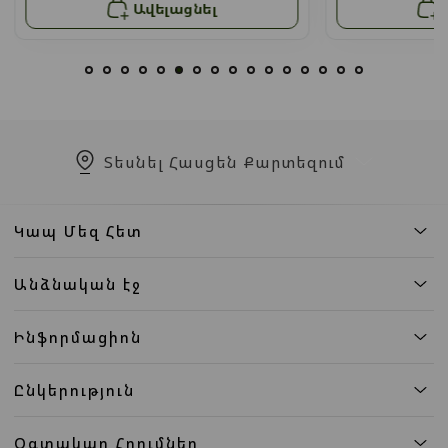
Ավելացնել
Տեսնել Հասցեն Քարտեզում
Կապ Մեզ Հետ
Անձնական էջ
Ինֆորմացիոն
Ընկերություն
Օգտակար Հղումներ