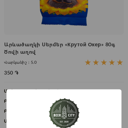
Արևածաղկի Սերմեր «Крутой Окер» 80գ
Ծովի աղով
★
★
★
★
★
Վարկանիշ :
5.0
350
֏
Առկայություն:
Առկա է
Բաժնի անվանում:
Սերմեր
Բրենդ:
Крутой Окер
Ապրանքի ID:
BC08386