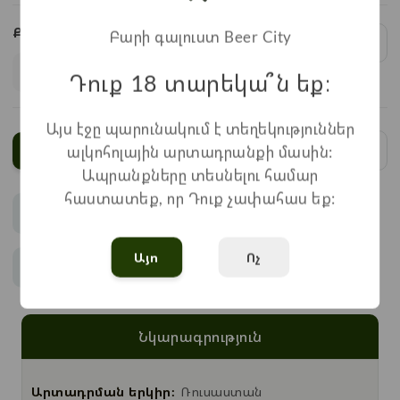
Քանակ:
Բարի գալուստ Beer City
1
x
350
=
350
֏
Դուք 18 տարեկա՞ն եք։
Այս էջը պարունակում է տեղեկություններ
ալկոհոլային արտադրանքի մասին:
Ավելացնել
Ապրանքները տեսնելու համար
հաստատեք, որ Դուք չափահաս եք:
Վճարում
Այո
Ոչ
Առաքում
Նկարագրություն
Արտադրման երկիր:
Ռուսաստան