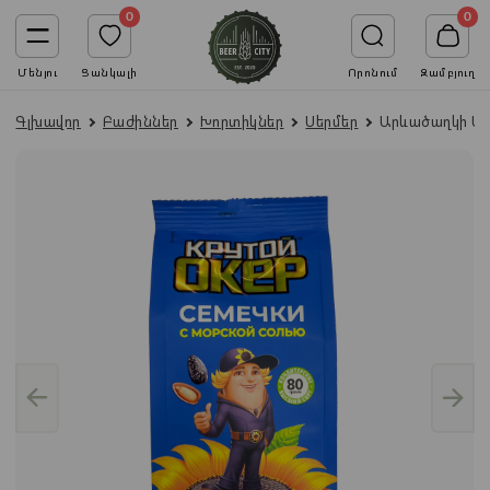
0
0
Մենյու
Ցանկալի
Որոնում
Զամբյուղ
Գլխավոր
Բաժիններ
Խորտիկներ
Սերմեր
Արևածաղկի Սեր