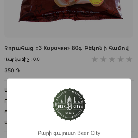
Չորահաց «3 Корочки» 80գ Բեկոնի համով
★
★
★
★
★
Վարկանիշ :
0.0
350
֏
Առկայություն:
Առկա է
Բաժնի անվանում:
Չիպսեր և չորահաց
Բրենդ:
3 Корочки
Ապրանքի ID:
BC06836
Բարի գալուստ Beer City