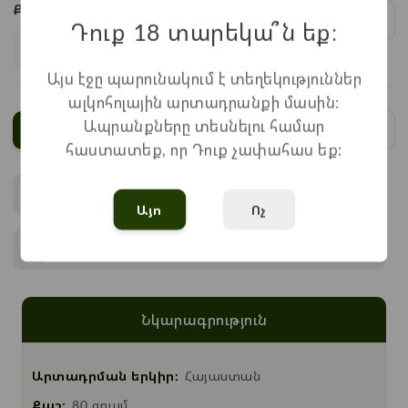
Քանակ:
1
x
350
=
350
֏
Դուք 18 տարեկա՞ն եք։
Այս էջը պարունակում է տեղեկություններ
ալկոհոլային արտադրանքի մասին:
Ապրանքները տեսնելու համար
Ավելացնել
հաստատեք, որ Դուք չափահաս եք:
Վճարում
Այո
Ոչ
Առաքում
Նկարագրություն
Արտադրման երկիր:
Հայաստան
Քաշ:
80 գրամ