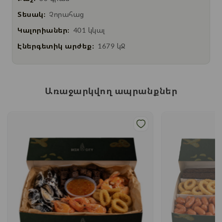
Տեսակ:
Չորահաց
Կալորիաներ:
401 կկալ
Էներգետիկ արժեք:
1679 կՋ
Առաջարկվող ապրանքներ