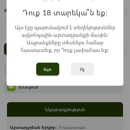
Դուք 18 տարեկա՞ն եք։
Քանակ:
1
x
370
=
370
֏
Այս էջը պարունակում է տեղեկություններ
ալկոհոլային արտադրանքի մասին:
Ապրանքները տեսնելու համար
Ավելացնել
հաստատեք, որ Դուք չափահաս եք:
Այո
Ոչ
Վճարում
Առաքում
Նկարագրություն
Արտադրման երկիր:
Ռուսաստան