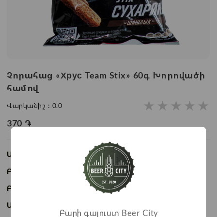
Չորահաց «Хрус Team Stix» 60գ Խորովածի
համով
★
★
★
★
★
Վարկանիշ :
0.0
370
֏
Առկայություն:
Առկա է
Բաժնի անվանում:
Չիպսեր և չորահաց
Բրենդ:
Хрус Team
Ապրանքի ID:
BC07306
Բարի գալուստ Beer City