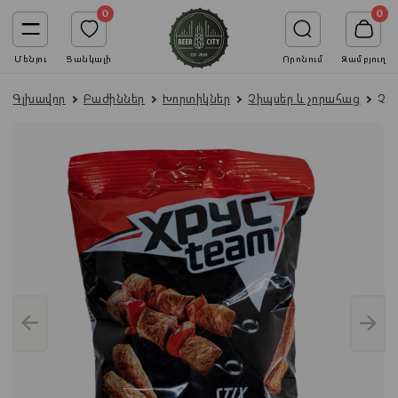
0
0
Մենյու
Ցանկալի
Որոնում
Զամբյուղ
Գլխավոր
Բաժիններ
Խորտիկներ
Չիպսեր և չորահաց
Չո