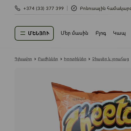
+374 (33) 377 399
Բոնուսային համակար
Մեր մասին
Բլոգ
Կապ
ՄԵՆՅՈՒ
Գլխավոր
Բաժիններ
Խորտիկներ
Չիպսեր և չորահաց