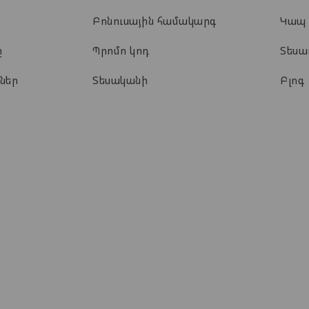
Բոնուսային համակարգ
Կապ
ը
Պրոմո կոդ
Տես
ներ
Տեսականի
Բլոգ