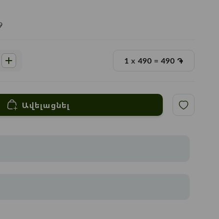
9
1
x
490
=
490
֏
Ավելացնել