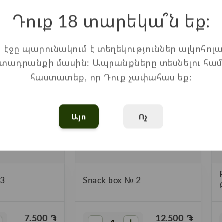
Առաջարկվող ապրանքներ
Դուք 18 տարեկա՞ն եք։
ս էջը պարունակում է տեղեկություններ ալկոհոլա
տադրանքի մասին: Ապրանքները տեսնելու հա
հաստատեք, որ Դուք չափահաս եք:
Այո
Ոչ
 3
Snack box № 2
7.500
֏
12.500
֏