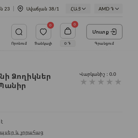
ն 23
Սվաճյան 38/1
ՀԱՅ
0
0
Մուտք
Որոնում
Ցանկալի
0
֏
Գրանցում
ի Ձողիկներ
Վարկանիշ :
0.0
★
★
★
★
★
 Պանիր
է
պսեր և չորահաց