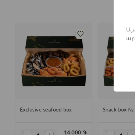
Այ
ար
»
Exclusive seafood box
Snack box №
֏
14.000
֏