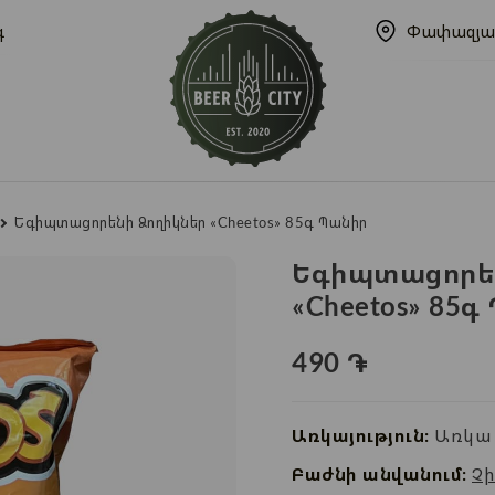
գ
Փափազյա
Եգիպտացորենի Ձողիկներ «Cheetos» 85գ Պանիր
Եգիպտացորեն
«Cheetos» 85գ
490
֏
Առկայություն:
Առկա 
Բաժնի անվանում:
Չի