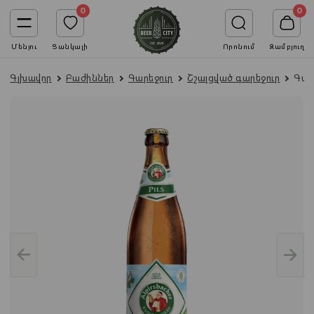
0
0
Մենյու
Ցանկալի
Որոնում
Զամբյուղ
Գլխավոր
Բաժիններ
Գարեջուր
Շշալցված գարեջուր
Գարե