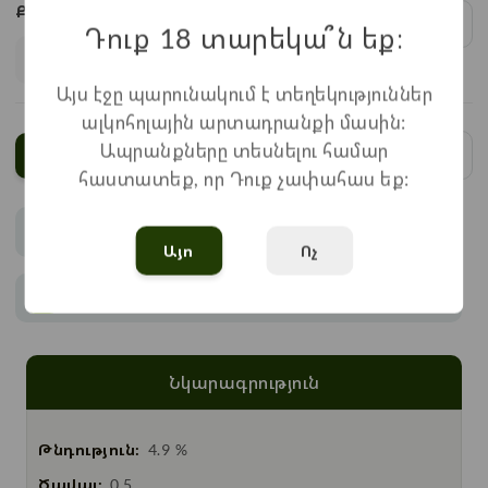
Քանակ:
1
x
1.200
=
1.200
֏
Դուք 18 տարեկա՞ն եք։
Այս էջը պարունակում է տեղեկություններ
ալկոհոլային արտադրանքի մասին:
Ապրանքները տեսնելու համար
Ավելացնել
հաստատեք, որ Դուք չափահաս եք:
Վճարում
Այո
Ոչ
Առաքում
Նկարագրություն
Թնդություն:
4.9 %
Ծավալ:
0.5