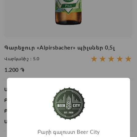
Գարեջուր «Alpirsbacher» պիլսներ 0,5լ
★
★
★
★
★
Վարկանիշ :
5.0
1.200
֏
Առկայություն:
Առկա է
Բաժնի անվանում:
Շշալցված գարեջուր
Բրենդ:
Alpirsbacher
Ապրանքի ID:
BC08442
Բարի գալուստ Beer City