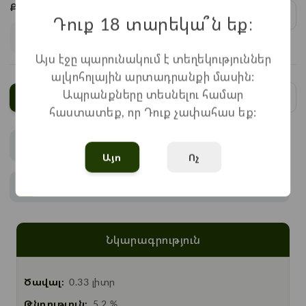
Քանակ:
1
x
750
=
750
֏
Դուք 18 տարեկա՞ն եք։
Այս էջը պարունակում է տեղեկություններ
ալկոհոլային արտադրանքի մասին:
Ապրանքները տեսնելու համար
Ավելացնել
հաստատեք, որ Դուք չափահաս եք:
Վճարում
Այո
Ոչ
Առաքում
Նկարագրություն
Ծավալ:
0.33 լիտր
Թնդություն:
5.2 %