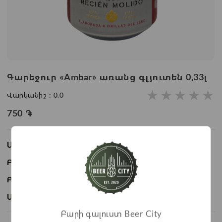
Գարեջուր «Ambar» առանց գլյուտեն 0,33լ
★
★
★
★
★
Վարկանիշ :
0.0
750
֏
Առկայություն:
Առկա է
Բաժնի անվանում:
Շշալցված գարեջուր
Բրենդ:
Ambar
Ապրանքի ID:
BC09798
Բարի գալուստ Beer City