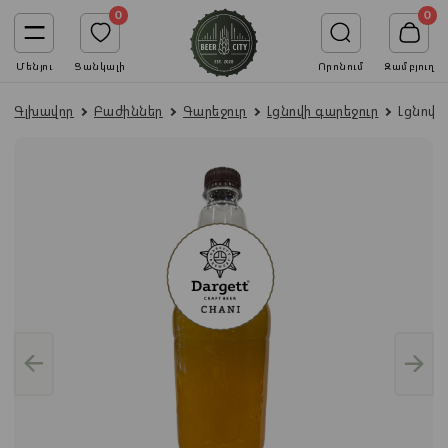
0
0
Մենյու
Ցանկալի
Որոնում
Զամբյուղ
Գլխավոր
Բաժիններ
Գարեջուր
Լցնովի գարեջուր
Լցնովի 