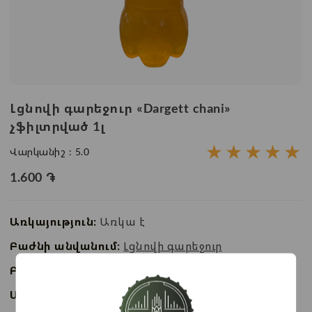
Լցնովի գարեջուր «Dargett chani»
չֆիլտրված 1լ
★
★
★
★
★
Վարկանիշ :
5.0
1.600
֏
Առկայություն:
Առկա է
Բաժնի անվանում:
Լցնովի գարեջուր
Բրենդ:
Դառգետ
Ապրանքի ID:
BC03441