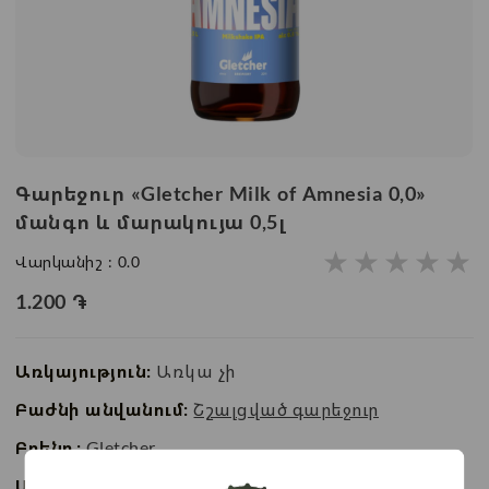
Գարեջուր «Gletcher Milk of Amnesia 0,0»
մանգո և մարակույա 0,5լ
★
★
★
★
★
Վարկանիշ :
0.0
1.200
֏
Առկայություն:
Առկա չի
Բաժնի անվանում:
Շշալցված գարեջուր
Բրենդ:
Gletcher
Ապրանքի ID:
BC05848