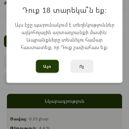
Քանակ:
1
x
750
=
750
֏
Դուք 18 տարեկա՞ն եք։
Այս էջը պարունակում է տեղեկություններ
ալկոհոլային արտադրանքի մասին:
Ապրանքները տեսնելու համար
Ավելացնել
հաստատեք, որ Դուք չափահաս եք:
Վճարում
Այո
Ոչ
Առաքում
Նկարագրություն
Ծավալ:
0.33 լիտր
Թնդություն:
4.4 %