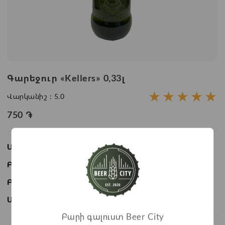
Գարեջուր «Kellers» 0,33լ
★
★
★
★
★
Վարկանիշ :
5.0
750
֏
Առկայություն:
Առկա է
Բաժնի անվանում:
Շշալցված գարեջուր
Բրենդ:
Կելլերս
Ապրանքի ID:
BC01078
Բարի գալուստ Beer City