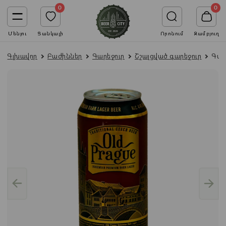
0
0
Մենյու
Ցանկալի
Որոնում
Զամբյուղ
Գլխավոր
Բաժիններ
Գարեջուր
Շշալցված գարեջուր
Գարե