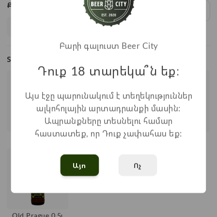
Քանակ:
1
x
850
=
850
֏
Բարի գալուստ Beer City
Տեսակներ
Դուք 18 տարեկա՞ն եք։
Այս էջը պարունակում է տեղեկություններ
ալկոհոլային արտադրանքի մասին:
Ապրանքները տեսնելու համար
հաստատեք, որ Դուք չափահաս եք:
Ցորեն 0,5լ
Մուգ 0,5լ
Old Prague 0,5լ
Այո
Ոչ
Old Prague 0,5լ