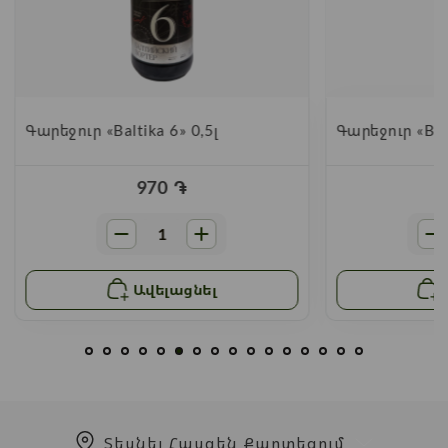
Գարեջուր «Baltika 6» 0,5լ
Գարեջուր «Balt
970
֏
Ավելացնել
Տեսնել Հասցեն Քարտեզում