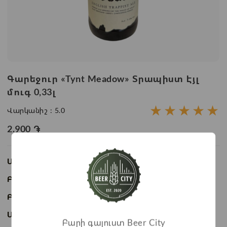
Գարեջուր «Tynt Meadow» Տրապիստ Էյլ
մուգ 0,33լ
★
★
★
★
★
Վարկանիշ :
5.0
2.900
֏
Առկայություն:
Առկա է
Բաժնի անվանում:
Շշալցված գարեջուր
Բրենդ:
Tynt Meadow
Ապրանքի ID:
BC04790
Բարի գալուստ Beer City