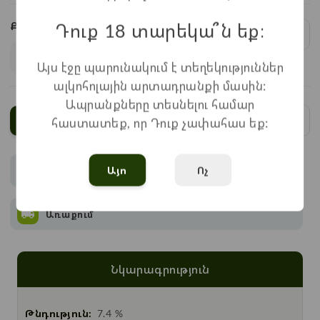
Դուք 18 տարեկա՞ն եք։
Քանակ:
1
x
2.900
=
2.900
֏
Այս էջը պարունակում է տեղեկություններ
ալկոհոլային արտադրանքի մասին:
Ապրանքները տեսնելու համար
Ավելացնել
հաստատեք, որ Դուք չափահաս եք:
Այո
Ոչ
Վճարում
Առաքում
Նկարագրություն
Թնդություն:
7.4 %