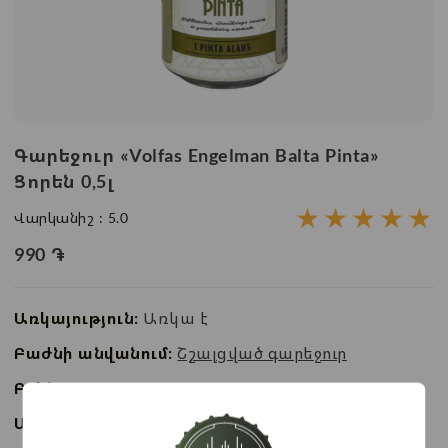
Գարեջուր «Volfas Engelman Balta Pinta»
Ցորեն 0,5լ
★
★
★
★
★
Վարկանիշ :
5.0
990
֏
Առկայություն:
Առկա է
Բաժնի անվանում:
Շշալցված գարեջուր
Բրենդ:
Volfas Engelman
Ապրանքի ID:
BC08641