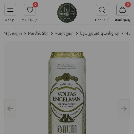
0
0
Մենյու
Ցանկալի
Որոնում
Զամբյուղ
Գլխավոր
Բաժիններ
Գարեջուր
Շշալցված գարեջուր
Գարե