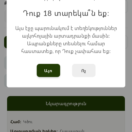
Քանակ:
1
x
370
=
370
֏
Դուք 18 տարեկա՞ն եք։
Այս էջը պարունակում է տեղեկություններ
ալկոհոլային արտադրանքի մասին:
Ավելացնել
Ապրանքները տեսնելու համար
հաստատեք, որ Դուք չափահաս եք:
Վճարում
Այո
Ոչ
Առաքում
Նկարագրություն
Համ:
Կծու
Արտադրման երկիր:
Հայաստան