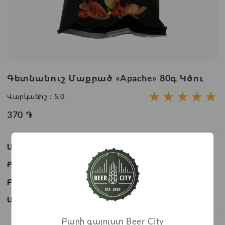
Գետնանուշ Մաքրած «Apache» 80գ Կծու
★
★
★
★
★
Վարկանիշ :
5.0
370
֏
Առկայություն:
Առկա է
Բաժնի անվանում:
Ընդեղեն
Բրենդ:
Apache
Ապրանքի ID:
BC07512
Բարի գալուստ Beer City