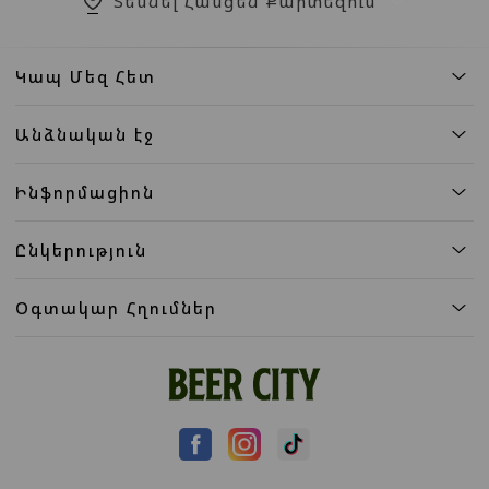
Տեսնել Հասցեն Քարտեզում
Կապ Մեզ Հետ
Անձնական էջ
Ինֆորմացիոն
Ընկերություն
Օգտակար Հղումներ