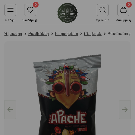
0
0
Մենյու
Ցանկալի
Որոնում
Զամբյուղ
Գլխավոր
Բաժիններ
Խորտիկներ
Ընդեղեն
Գետնանուշ Մ