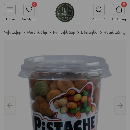
0
0
Մենյու
Ցանկալի
Որոնում
Զամբյուղ
Գլխավոր
Բաժիններ
Խորտիկներ
Ընդեղեն
Գետնանուշ «P