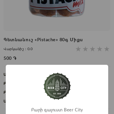
Գետնանուշ «Pistache» 80գ Միքս
★
★
★
★
★
Վարկանիշ :
0.0
500
֏
Առկայություն:
Առկա է
Բաժնի անվանում:
Ընդեղեն
Բրենդ:
Pistache
Ապրանքի ID:
BC02280
Բարի գալուստ Beer City