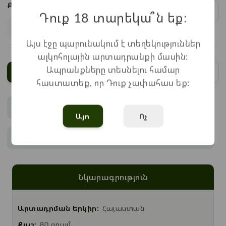
Քանակ:
1
x
500
=
500
֏
Դուք 18 տարեկա՞ն եք։
Այս էջը պարունակում է տեղեկություններ
ալկոհոլային արտադրանքի մասին:
Ապրանքները տեսնելու համար
Ավելացնել
հաստատեք, որ Դուք չափահաս եք:
Վճարում
Այո
Ոչ
Առաքում
Նկարագրություն
Արտադրման երկիր:
Հայաստան
Քաշ:
80 գրամ