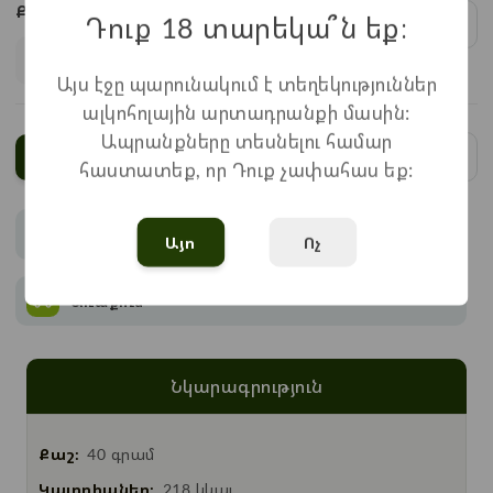
Քանակ:
Դուք 18 տարեկա՞ն եք։
1
x
800
=
800
֏
Այս էջը պարունակում է տեղեկություններ
ալկոհոլային արտադրանքի մասին:
Ապրանքները տեսնելու համար
Ավելացնել
հաստատեք, որ Դուք չափահաս եք:
Վճարում
Այո
Ոչ
Առաքում
Նկարագրություն
Քաշ:
40 գրամ
Կալորիաներ:
218 կկալ