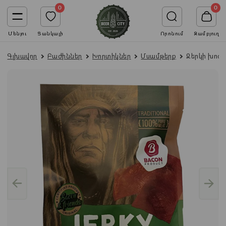
0
0
Մենյու
Ցանկալի
Որոնում
Զամբյուղ
Գլխավոր
Բաժիններ
Խորտիկներ
Մսամթերք
Ջերկի խոզի