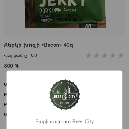
Ջերկի խոզի «Bacon» 40գ
★
★
★
★
★
Վարկանիշ :
0.0
800
֏
Առկայություն:
Առկա է
Բաժնի անվանում:
Մսամթերք
Բրենդ:
Bacon
Ապրանքի ID:
BC03134
Բարի գալուստ Beer City