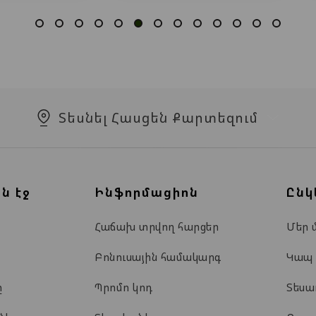
Տեսնել Հասցեն Քարտեզում
ն էջ
Ինֆորմացիոն
Ընկ
Հաճախ տրվող հարցեր
Մեր 
Բոնուսային համակարգ
Կապ
ը
Պրոմո կոդ
Տես