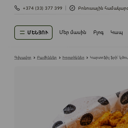
+374 (33) 377 399
Բոնուսային համակար
Մեր մասին
Բլոգ
Կապ
ՄԵՆՅՈՒ
Գլխավոր
Բաժիններ
Խորտիկներ
Կարտոֆիլ ֆրի՝ կծու