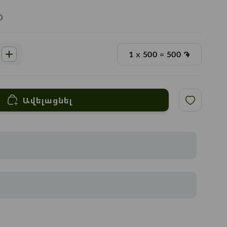
0
1
x
500
=
500
֏
Ավելացնել