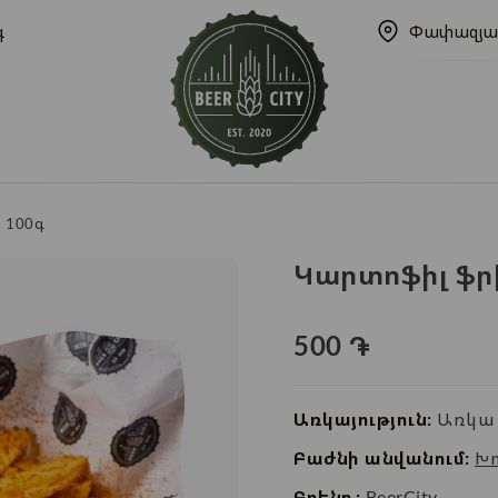
գ
Փափազյա
, 100գ
Կարտոֆիլ ֆրի՝
500
֏
Առկայություն:
Առկա 
Բաժնի անվանում:
Խ
Բրենդ:
BeerCity