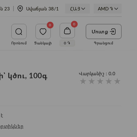
ն 23
Սվաճյան 38/1
ՀԱՅ
0
0
Մուտք
Որոնում
Ցանկալի
0
֏
Գրանցում
 կծու, 100գ
Վարկանիշ :
0.0
★
★
★
★
★
է
որտիկներ