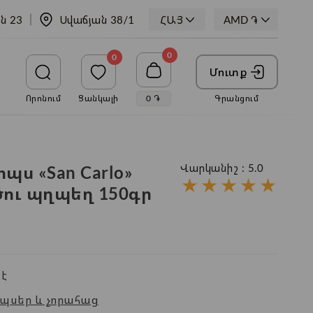
ն 23
Սվաճյան 38/1
ՀԱՅ
0
0
Մուտք
Որոնում
Ցանկալի
0
֏
Գրանցում
պս «San Carlo»
Վարկանիշ :
5.0
★
★
★
★
★
ծու պղպեղ 150գր
է
պսեր և չորահաց