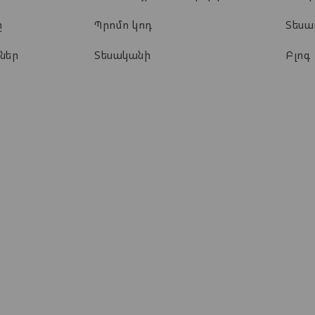
ը
Պրոմո կոդ
Տես
ներ
Տեսականի
Բլոգ