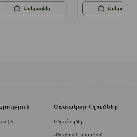
Ավելացնել
Ավելացնել
երություն
Օգտակար Հղումներ
մասին
Ինչպե՞ս գնել
Վճարում և առաքում