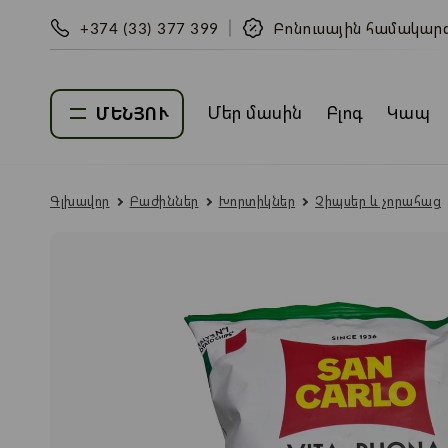
+374 (33) 377 399
Բոնուսային համակար
Մեր մասին
Բլոգ
Կապ
ՄԵՆՅՈՒ
Գլխավոր
Բաժիններ
Խորտիկներ
Չիպսեր և չորահաց