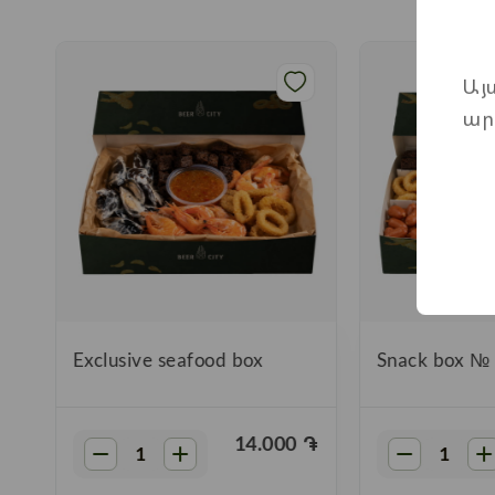
Այ
ար
»
Exclusive seafood box
Snack box №
֏
14.000
֏