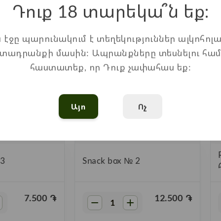
Դուք 18 տարեկա՞ն եք։
ս էջը պարունակում է տեղեկություններ ալկոհոլա
տադրանքի մասին: Ապրանքները տեսնելու հա
հաստատեք, որ Դուք չափահաս եք:
Այո
Ոչ
 3
Snack box № 2
7.500
֏
12.500
֏