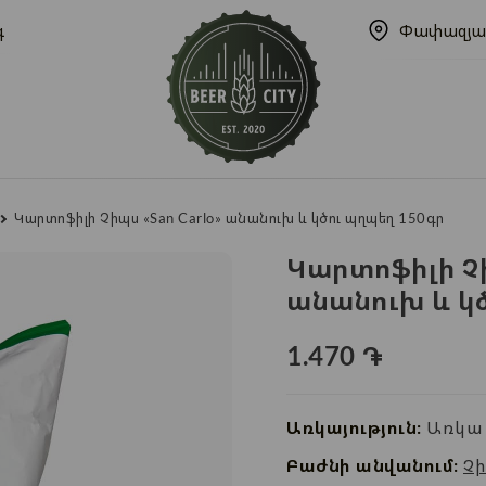
գ
Փափազյա
Կարտոֆիլի Չիպս «San Carlo» անանուխ և կծու պղպեղ 150գր
Կարտոֆիլի Չի
անանուխ և կ
1.470
֏
Առկայություն:
Առկա 
Բաժնի անվանում:
Չի