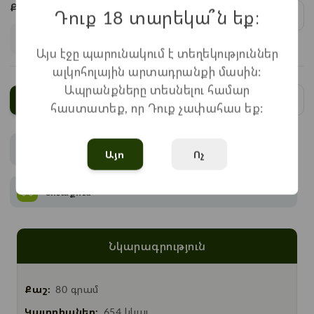
Քանակ:
Դուք 18 տարեկա՞ն եք։
1
x
1.000
=
1.000
֏
Այս էջը պարունակում է տեղեկություններ
ալկոհոլային արտադրանքի մասին:
Ապրանքները տեսնելու համար
Ավելացնել
հաստատեք, որ Դուք չափահաս եք:
Վճարում
Այո
Ոչ
Առաքում
Նկարագրություն
Քաշ:
80 գրամ
Կալորիաներ:
654 կկալ