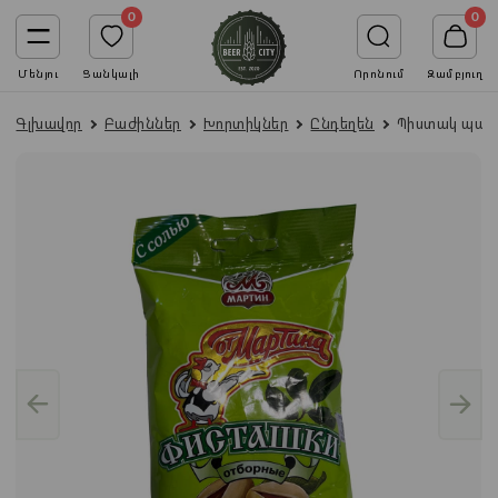
0
0
Մենյու
Ցանկալի
Որոնում
Զամբյուղ
Գլխավոր
Բաժիններ
Խորտիկներ
Ընդեղեն
Պիստակ պատի