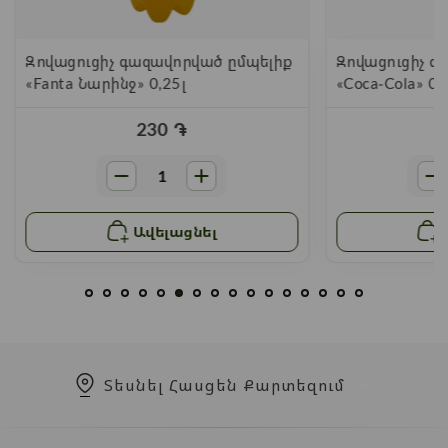
Զովացուցիչ գազավորված ըմպելիք
Զովացուցիչ գ
«Fanta Նարինջ» 0,25լ
«Coca-Cola» 0,
230
֏
Ավելացնել
Տեսնել Հասցեն Քարտեզում