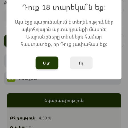
Քանակ:
Դուք 18 տարեկա՞ն եք։
1
x
1.100
=
1.100
֏
Այս էջը պարունակում է տեղեկություններ
ալկոհոլային արտադրանքի մասին:
Ապրանքները տեսնելու համար
Ավելացնել
հաստատեք, որ Դուք չափահաս եք:
Վճարում
Այո
Ոչ
Առաքում
Նկարագրություն
Թնդություն:
4.50 %
Ծավալ:
0.5