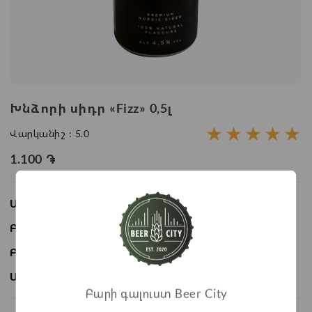
Խնձորի սիդր «Fizz» 0,5լ
★
★
★
★
★
Վարկանիշ :
5.0
1.100
֏
Առկայություն:
Առկա է
Բաժնի անվանում:
Ալկոհոլային ըմպելիք
Բրենդ:
Fizz
Ապրանքի ID:
BC09563
Բարի գալուստ Beer City