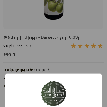
Խնձորի Սիդր «Dargett» չոր 0.33լ
★
★
★
★
★
Վարկանիշ :
5.0
990
֏
Առկայություն:
Առկա է
Բաժնի անվանում:
Ալկոհոլային ըմպելիք
Բրենդ:
Դառգետ
Ապրանքի ID:
BC08157