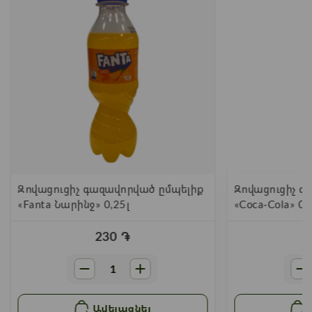
Զովացուցիչ գազավորված ըմպելիք
Զովացուցիչ գ
«Fanta Նարինջ» 0,25լ
«Coca-Cola» 0,
230
֏
Ավելացնել