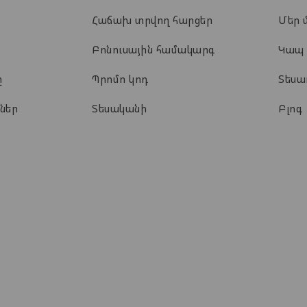
Հաճախ տրվող հարցեր
Մեր 
Բոնուսային համակարգ
Կապ
ը
Պրոմո կոդ
Տես
ներ
Տեսականի
Բլոգ