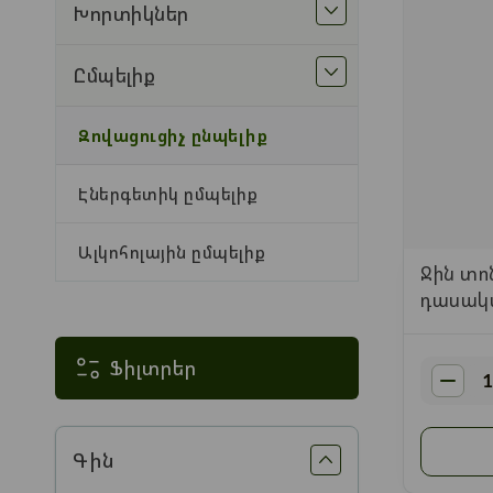
Խորտիկներ
Ըմպելիք
Զովացուցիչ ընպելիք
Էներգետիկ ըմպելիք
Ալկոհոլային ըմպելիք
Ջին տո
դասակա
Ֆիլտրեր
Գին