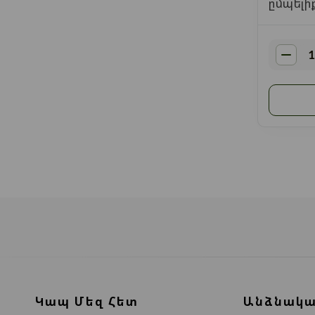
ըմպելիք
Կապ Մեզ Հետ
Անձնակա