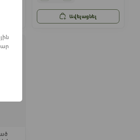
Ավելացնել
յին
մար
ված