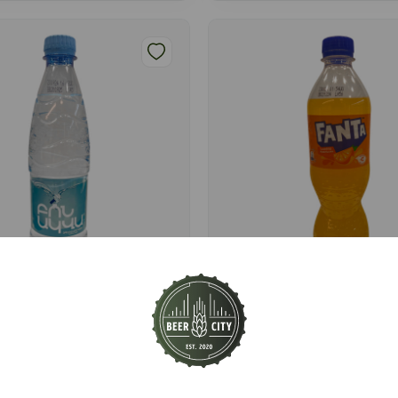
որված խմելու ջուր
Զովացուցիչ գազավոր
ua» 0,5լ
ըմպելիք «Fanta Նարինջ
150
֏