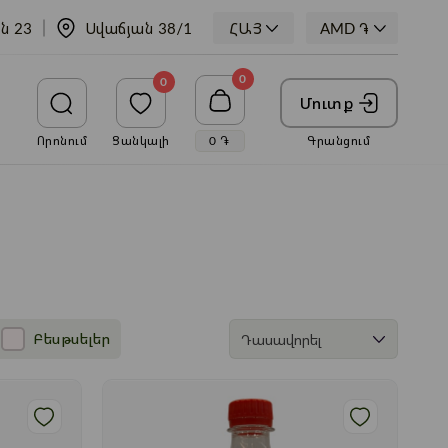
ն 23
Սվաճյան 38/1
ՀԱՅ
0
0
Մուտք
Որոնում
Ցանկալի
0
֏
Գրանցում
Բեսթսելեր