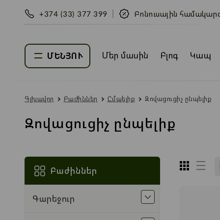
+374 (33) 377 399
Բոնուսային համակար
Մեր մասին
Բլոգ
Կապ
ՄԵՆՅՈՒ
Գլխավոր
Բաժիններ
Ըմպելիք
Զովացուցիչ ընպելիք
Զովացուցիչ ընպելիք
Բաժիններ
Գարեջուր