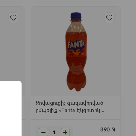
ված
Զովացուցիչ գազավորված
» 0,5լ
ըմպելիք «Fanta Էկզոտիկ
մրգեր» 0,5լ
390
֏
390
֏