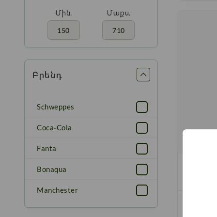
Մին.
Մաքս.
Բրենդ
Schweppes
Coca-Cola
Fanta
Չգազավ
Bonaqua
«Bon aq
Manchester