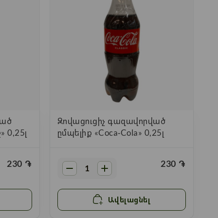
ված
Զովացուցիչ գազավորված
» 0,25լ
ըմպելիք «Coca-Cola» 0,25լ
230
֏
230
֏
Ավելացնել