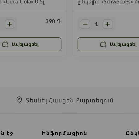
 «Coca-Cola» 0,5լ
ըմպելիք «Schweppes» 
0,33լ
390
֏
Ավելացնել
Ավելացնել
Տեսնել Հասցեն Քարտեզում
ն էջ
Ինֆորմացիոն
Ընկ