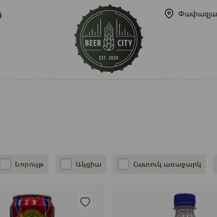
գ
Փափազյա
Նորույթ
Ակցիա
Հատուկ առաջարկ