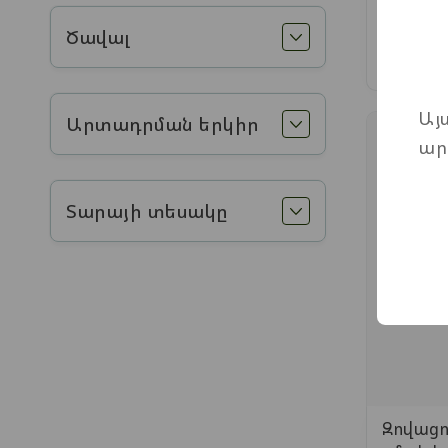
Ծավալ
Այ
Արտադրման երկիր
ար
Տարայի տեսակը
Զովացո