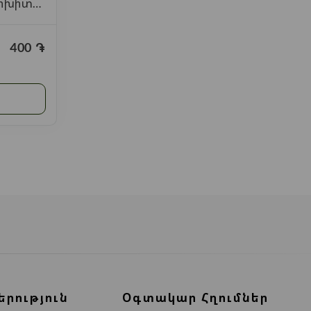
մոխիտո
400
֏
երություն
Օգտակար Հղումներ