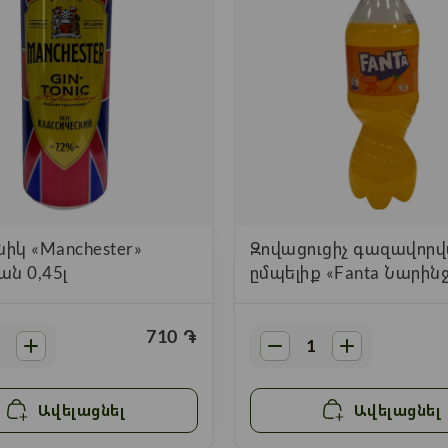
նիկ «Manchester»
Զովացուցիչ գազավոր
ն 0,45լ
ըմպելիք «Fanta Նարինջ
710
֏
Ավելացնել
Ավելացնել