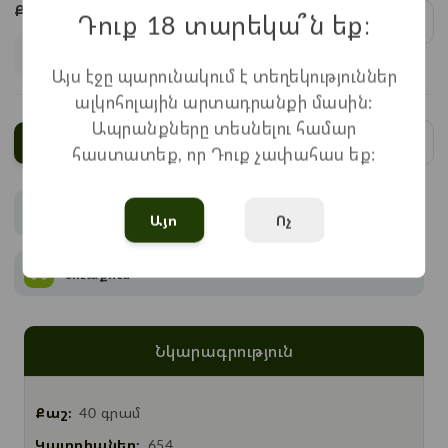
Քանակ:
Դուք 18 տարեկա՞ն եք։
1
x
520
=
520
֏
Այս էջը պարունակում է տեղեկություններ
ալկոհոլային արտադրանքի մասին:
Ապրանքները տեսնելու համար
Ավելացնել
հաստատեք, որ Դուք չափահաս եք:
Վճարում
Այո
Ոչ
Առաքում
Նկարագրություն
Քաշ:
40 գրամ
Կալորիաներ:
654