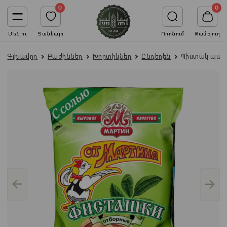
0
0
Մենյու
Ցանկալի
Որոնում
Զամբյուղ
Գլխավոր
Բաժիններ
Խորտիկներ
Ընդեղեն
Պիստակ պատի