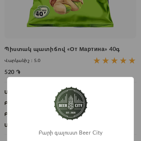
Պիստակ պատիճով «От Мартина» 40գ
★
★
★
★
★
Վարկանիշ :
5.0
520
֏
Առկայություն:
Առկա է
Բաժնի անվանում:
Ընդեղեն
Բրենդ:
От Мартина
Ապրանքի ID:
BC07650
Բարի գալուստ Beer City