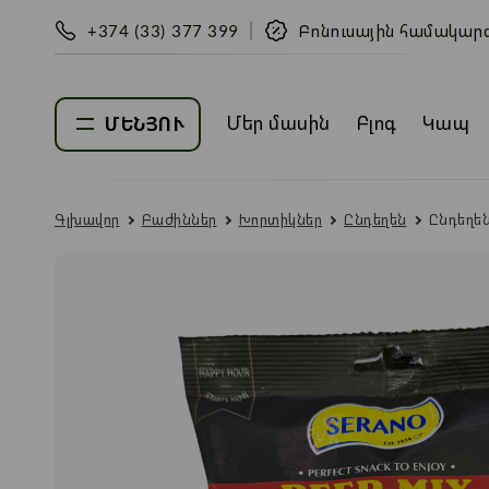
+374 (33) 377 399
Բոնուսային համակար
Մեր մասին
Բլոգ
Կապ
ՄԵՆՅՈՒ
Գլխավոր
Բաժիններ
Խորտիկներ
Ընդեղեն
Ընդեղեն