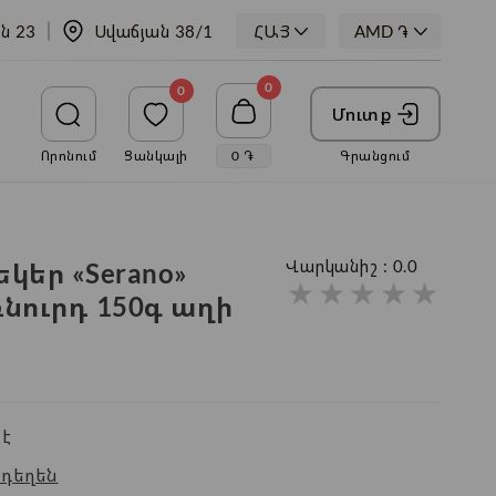
ն 23
Սվաճյան 38/1
ՀԱՅ
0
0
Մուտք
Որոնում
Ցանկալի
0
֏
Գրանցում
կեր «Serano»
Վարկանիշ :
0.0
★
★
★
★
★
նուրդ 150գ աղի
է
դեղեն