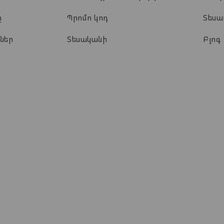
ը
Պրոմո կոդ
Տես
ներ
Տեսականի
Բլոգ