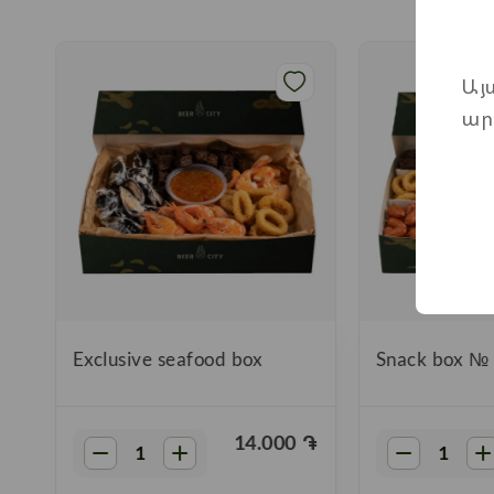
Այ
ար
»
Exclusive seafood box
Snack box №
֏
14.000
֏