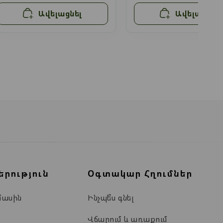
Ավելացնել
Ավելացնել
երություն
Օգտակար Հղումներ
մասին
Ինչպե՞ս գնել
Վճարում և առաքում