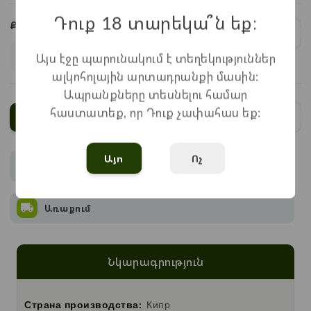
Դուք 18 տարեկա՞ն եք։
Քանակ:
1
x
1.940
=
1.940
֏
Այս էջը պարունակում է տեղեկություններ
ալկոհոլային արտադրանքի մասին:
Ապրանքները տեսնելու համար
հաստատեք, որ Դուք չափահաս եք:
Ավելացնել
Այո
Ոչ
Վճարում
Առաքում
Նկարագրություն
Страна производства:
Кипр