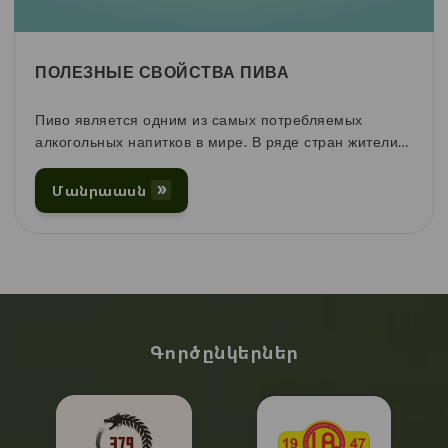
ПОЛЕЗНЫЕ СВОЙСТВА ПИВА
Пиво является одним из самых потребляемых
алкогольных напитков в мире. В ряде стран жители
пьют его ежедневно в неограниченном количестве.
При этом далеко не все ценители пенного напитка
Մանրաասն
знают, насколько полезно пиво для здоровья.
Գործընկերներ