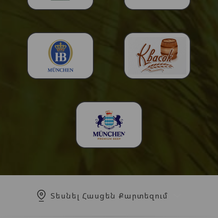
Տեսնել Հասցեն Քարտեզում