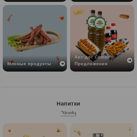
Хот-дог Combo
Мясные продукты
Предложения
Напитки
Դիտել