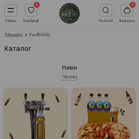
0
0
Մենյու
Ցանկալի
Որոնում
Զամբյուղ
Գլխավոր
Բաժիններ
Каталог
Пиво
Դիտել