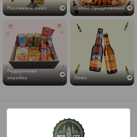
Разливное пиво
Combo Предложения
Подарочная
коробка
Пиво
Закуски
Դիտել