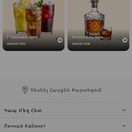
Освежающие
Алкогольные
напитки
напитки
Տեսնել Հասցեն Քարտեզում
Կապ Մեզ Հետ
Личный Кабинет