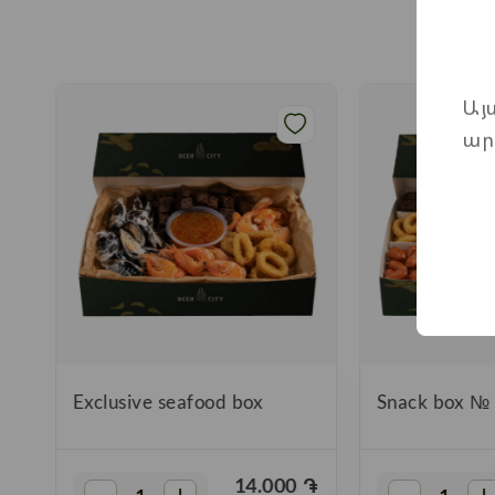
Այ
ար
Exclusive seafood box
Snack box №
֏
14.000
֏