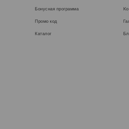
Бонусная программа
Kо
Промо код
Га
Каталог
Бл