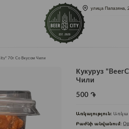
улица Папазяна, 
ity" 70г Со Вкусом Чили
Кукуруз "BeerC
Чили
500
֏
Առկայություն:
Առկա 
Բաժնի անվանում:
Ор