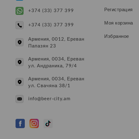
Регистрация
+374 (33) 377 399
Моя корзина
+374 (33) 377 399
Избранное
Армения, 0012, Ереван
Папазян 23
Армения, 0034, Ереван
ул. Андраника, 79/4
Армения, 0034, Ереван
ул. Свачяна 38/1
info@beer-city.am