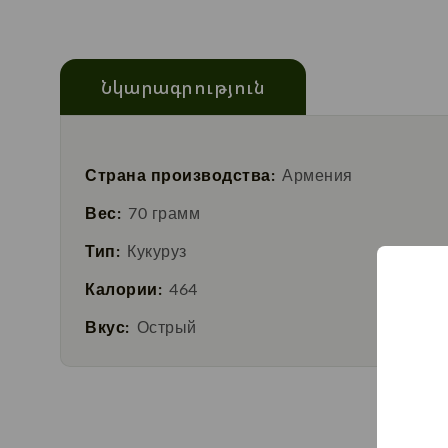
Նկարագրություն
Страна производства:
Армения
Вес:
70 грамм
Тип:
Кукуруз
Калории:
464
Вкус:
Острый