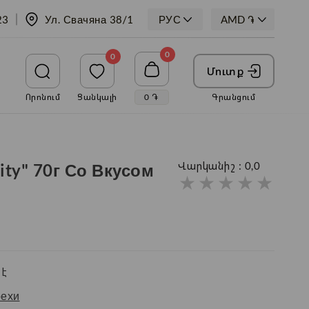
23
Ул. Свачяна 38/1
РУС
0
0
Մուտք
Որոնում
Ցանկալի
0
֏
Գրանցում
ity" 70г Со Вкусом
Վարկանիշ :
0,0
★
★
★
★
★
է
ехи