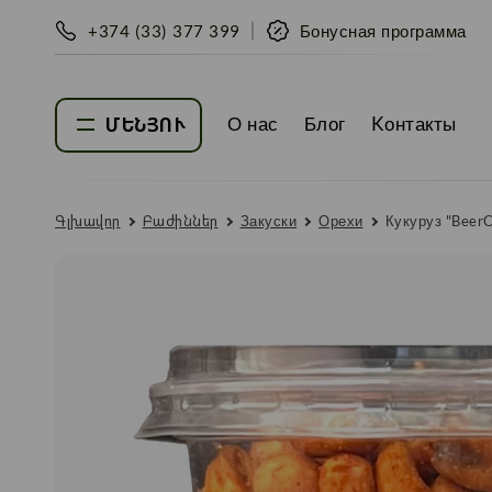
+374 (33) 377 399
Бонусная программа
О нас
Блог
Kонтакты
ՄԵՆՅՈՒ
Գլխավոր
Բաժիններ
Закуски
Орехи
Кукуруз "BeerC