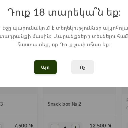
Առաջարկվող ապրանքներ
Դուք 18 տարեկա՞ն եք։
ս էջը պարունակում է տեղեկություններ ալկոհոլա
տադրանքի մասին: Ապրանքները տեսնելու հա
հաստատեք, որ Դուք չափահաս եք:
Այո
Ոչ
 3
Snack box № 2
7.500
֏
12.500
֏