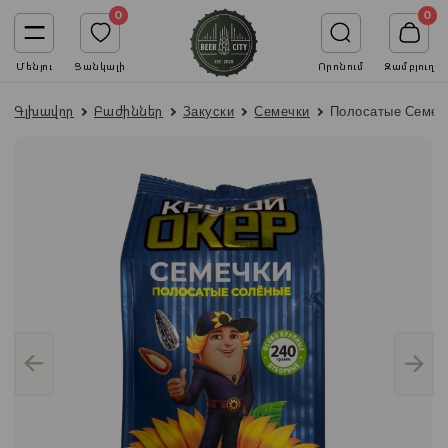
0
0
Մենյու
Ցանկալի
Որոնում
Զամբյուղ
Գլխավոր
Բաժիններ
Закуски
Семечки
Полосатые Семечк