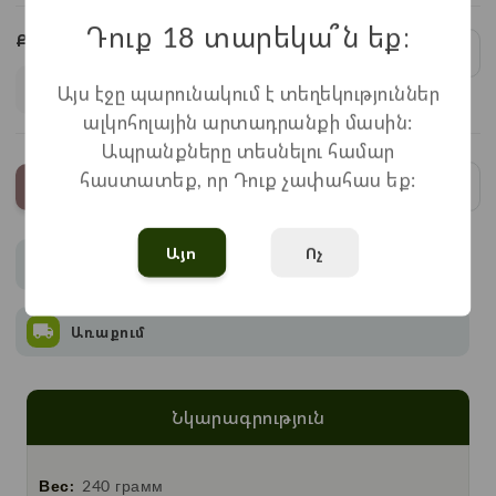
Դուք 18 տարեկա՞ն եք։
Քանակ:
1
x
1.380
=
1.380
֏
Այս էջը պարունակում է տեղեկություններ
ալկոհոլային արտադրանքի մասին:
Ապրանքները տեսնելու համար
հաստատեք, որ Դուք չափահաս եք:
Առկա չէ
Այո
Ոչ
Վճարում
Առաքում
Նկարագրություն
Вес:
240 грамм