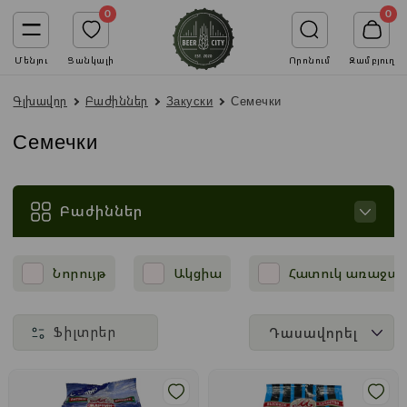
0
0
Մենյու
Ցանկալի
Որոնում
Զամբյուղ
Գլխավոր
Բաժիններ
Закуски
Семечки
Семечки
Բաժիններ
Նորույթ
Ակցիա
Հատուկ առաջա
Ֆիլտրեր