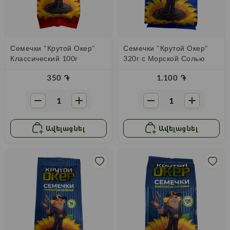
Семечки "Крутой Окер"
Семечки "Крутой Окер"
Классический 100г
320г с Морской Солью
350
֏
1.100
֏
Ավելացնել
Ավելացնել