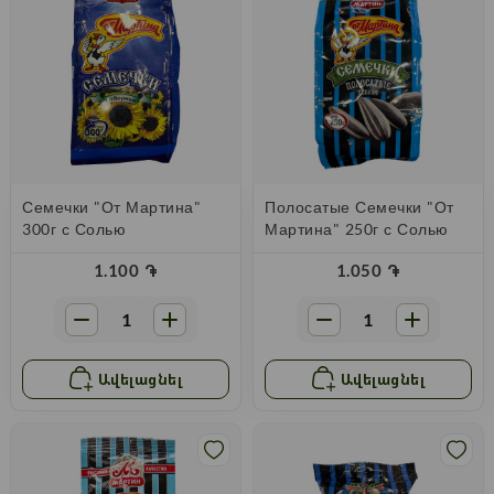
Семечки "От Мартина"
Полосатые Семечки "От
300г с Солью
Мартина" 250г с Солью
1.100
֏
1.050
֏
Ավելացնել
Ավելացնել