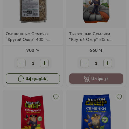
Очищенные Семечки
Тыквенные Семечки
"Крутой Окер" 400г с
"Крутой Окер" 80г с
Солью
Солью
900
֏
660
֏
Ավելացնել
Առկա չէ