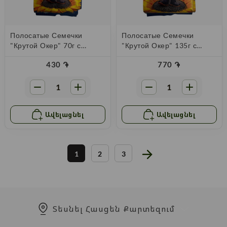
Полосатые Семечки
Полосатые Семечки
"Крутой Окер" 70г с
"Крутой Окер" 135г с
Солью
Солью
430
֏
770
֏
Ավելացնել
Ավելացնել
1
2
3
Տեսնել Հասցեն Քարտեզում