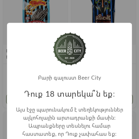
Полосатые Семечки "От
Полосатые семечки
Мартина" 150г супер
подсолнечника " Apache"
соленый
с 70г морской соли
600
֏
320
֏
Բարի գալուստ Beer City
Դուք 18 տարեկա՞ն եք։
Ավելացնել
Ավելացնել
Այս էջը պարունակում է տեղեկություններ
ալկոհոլային արտադրանքի մասին:
Ապրանքները տեսնելու համար
հաստատեք, որ Դուք չափահաս եք: