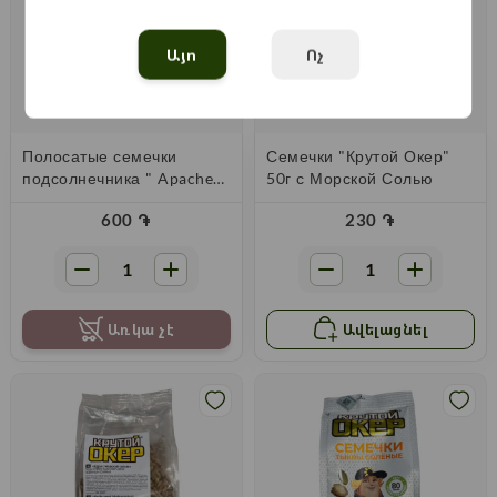
Այո
Ոչ
Полосатые семечки
Семечки "Крутой Окер"
подсолнечника " Apache"
50г с Морской Солью
с 140г морской соли
600
֏
230
֏
Առկա չէ
Ավելացնել