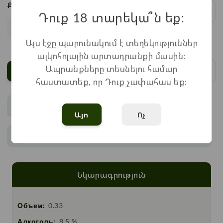
Քանակ:
1
x
1.940
=
1.940
֏
Դուք 18 տարեկա՞ն եք։
Այս էջը պարունակում է տեղեկություններ
ալկոհոլային արտադրանքի մասին:
Ապրանքները տեսնելու համար
Ավելացնել
հաստատեք, որ Դուք չափահաս եք:
Վճարում
Այո
Ոչ
Առաքում
Նկարագրություն
Объем:
0.33
Алкоголь:
8.5 %