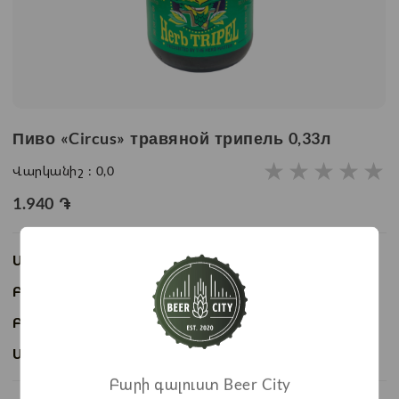
Пиво «Circus» травяной трипель 0,33л
★
★
★
★
★
Վարկանիշ :
0,0
1.940
֏
Առկայություն:
Առկա է
Բաժնի անվանում:
Пиво
Բրենդ:
Circus
Ապրանքի ID:
BC01914
Բարի գալուստ Beer City