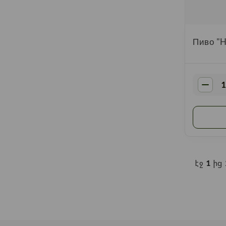
Shame
Gletcher
Пиво "H
Volfas Engelman
Алаверди
Bever
Weihenstephan
Guinness
Anheuser-Busch InBev
էջ
1
ից 
Privatbrauerei Erdinger
Weißbräu Werner
Wolf's Brewery