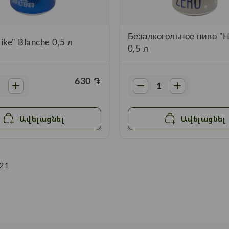
Безалкогольное пиво "H
ike" Blanche 0,5 л
0,5 л
630
֏
Ավելացնել
Ավելացնել
21