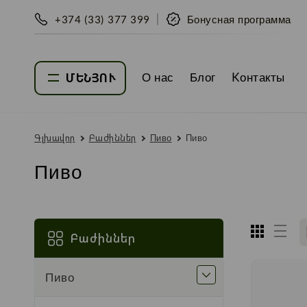
+374 (33) 377 399
Бонусная программа
О нас
Блог
Kонтакты
ՄԵՆՅՈՒ
Գլխավոր
Բաժիններ
Пиво
Пиво
Пиво
Բաժիններ
Пиво