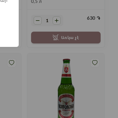
մար
0,5 л
730
֏
630
֏
Առկա չէ