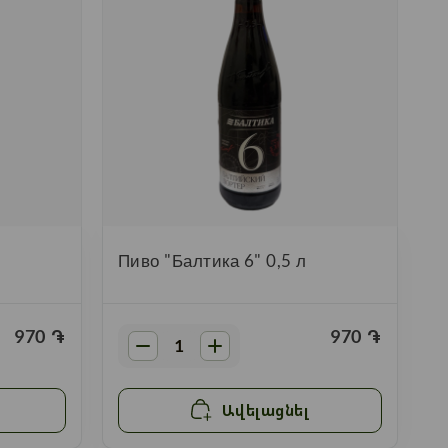
Пиво "Балтика 6" 0,5 л
970
֏
970
֏
Ավելացնել