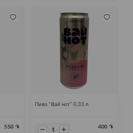
л
Пиво "Вай нот" 0,33 л
550
֏
400
֏