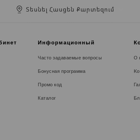
Տեսնել Հասցեն Քարտեզում
бинет
Информационный
К
Часто задаваемые вопросы
О 
Бонусная программа
Kо
Промо код
Га
Каталог
Бл