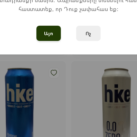
տադրանքի մասին: Ապրանքները տեսնելու հա
0,5 л
հաստատեք, որ Դուք չափահաս եք:
1.200
֏
Այո
Ոչ
Ավելացնել
Ավելացնել