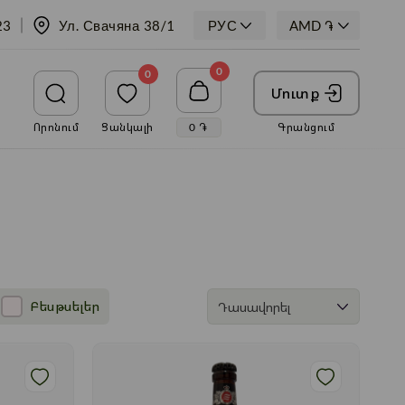
23
Ул. Свачяна 38/1
РУС
0
0
Մուտք
Որոնում
Ցանկալի
0
֏
Գրանցում
Բեսթսելեր