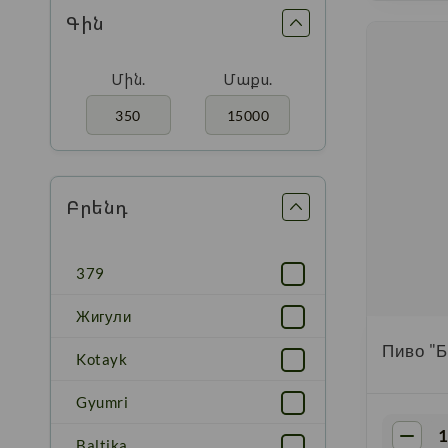
Գին
Մին.
Մաքս.
Բրենդ
379
Жигули
Пиво "Б
Kotayk
Gyumri
Baltika