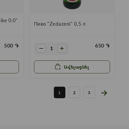
ike 0.0"
Пиво "Zedazeni" 0,5 л
500
֏
650
֏
Ավելացնել
1
2
3