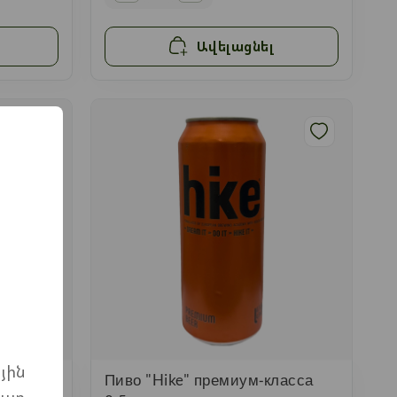
Ավելացնել
յին
ласса
Пиво "Hike" премиум-класса