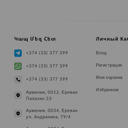
Chouffe
Kronenbourg 1664
Pilsner Urquell
Կապ Մեզ Հետ
Личный Ка
La Zaragozana
Ayinger
Вход
+374 (33) 377 399
Asahi
Регистрация
+374 (33) 377 399
Petrus
Моя корзина
+374 (33) 377 399
Peroni
Избранное
Армения, 0012, Ереван
Папазян 23
Sviesusis
Армения, 0034, Ереван
Dahook
ул. Андраника, 79/4
Circus