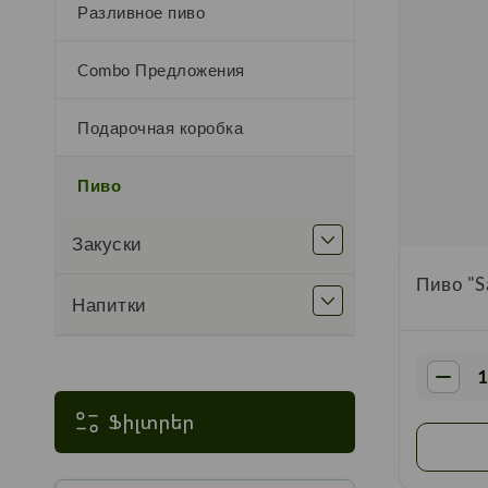
Разливное пиво
Combo Предложения
Подарочная коробка
Пиво
Закуски
Пиво "S
Напитки
Ֆիլտրեր