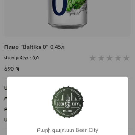
Пиво "Baltika 0" 0,45л
★
★
★
★
★
Վարկանիշ :
0,0
690
֏
Առկայություն:
Առկա է
Բաժնի անվանում:
Пиво
Բրենդ:
Baltika
Ապրանքի ID:
BC06112
Բարի գալուստ Beer City