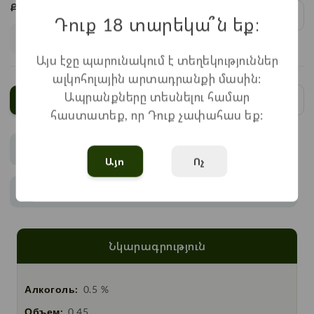
Քանակ:
1
x
690
=
690
֏
Դուք 18 տարեկա՞ն եք։
Այս էջը պարունակում է տեղեկություններ
ալկոհոլային արտադրանքի մասին:
Ապրանքները տեսնելու համար
Ավելացնել
հաստատեք, որ Դուք չափահաս եք:
Վճարում
Այո
Ոչ
Առաքում
Նկարագրություն
Алкоголь:
0.5 %
Объем:
0.45