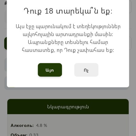
Քանակ:
1
x
750
=
750
֏
Դուք 18 տարեկա՞ն եք։
Այս էջը պարունակում է տեղեկություններ
ալկոհոլային արտադրանքի մասին:
Ապրանքները տեսնելու համար
Ավելացնել
հաստատեք, որ Դուք չափահաս եք:
Վճարում
Այո
Ոչ
Առաքում
Նկարագրություն
Алкоголь:
4.8 %
Объем:
0.33