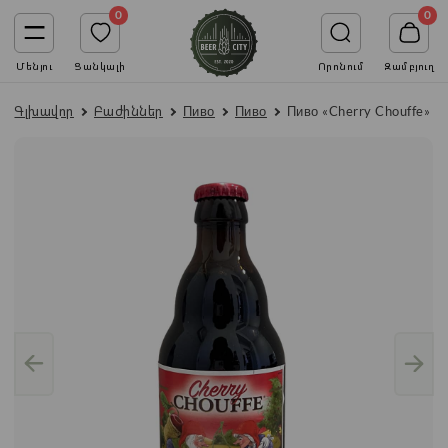
0
0
Մենյու
Ցանկալի
Որոնում
Զամբյուղ
Գլխավոր
Բաժիններ
Пиво
Пиво
Пиво «Cherry Chouffe» в