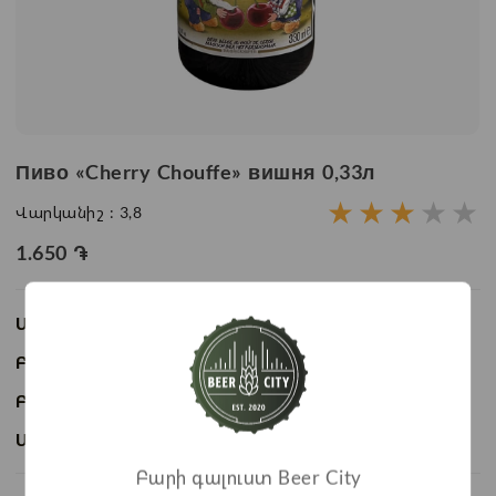
Пиво «Cherry Chouffe» вишня 0,33л
★
★
★
★
★
Վարկանիշ :
3,8
1.650
֏
Առկայություն:
Առկա է
Բաժնի անվանում:
Пиво
Բրենդ:
Chouffe
Ապրանքի ID:
BC06379
Բարի գալուստ Beer City