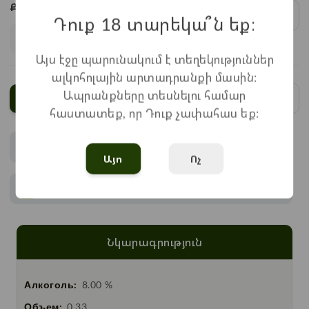
Քանակ:
1
x
1.650
=
1.650
֏
Դուք 18 տարեկա՞ն եք։
Այս էջը պարունակում է տեղեկություններ
ալկոհոլային արտադրանքի մասին:
Ապրանքները տեսնելու համար
Ավելացնել
հաստատեք, որ Դուք չափահաս եք:
Վճարում
Այո
Ոչ
Առաքում
Նկարագրություն
Алкоголь:
8.00 %
Объем:
0.33