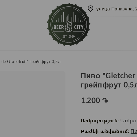
улица Папазяна, 
 de Grapefruit" грейпфрут 0,5л
Пиво "Gletcher 
грейпфрут 0,5
1.200
֏
Առկայություն:
Առկա 
Բաժնի անվանում:
Пи