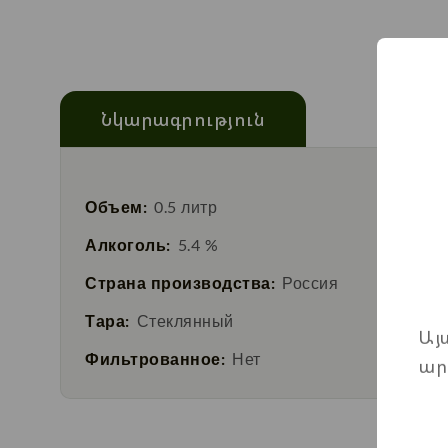
Նկարագրություն
Объем:
0.5 литр
Алкоголь:
5.4 %
Страна производства:
Россия
Тара:
Стеклянный
Այ
Фильтрованное:
Нет
ար