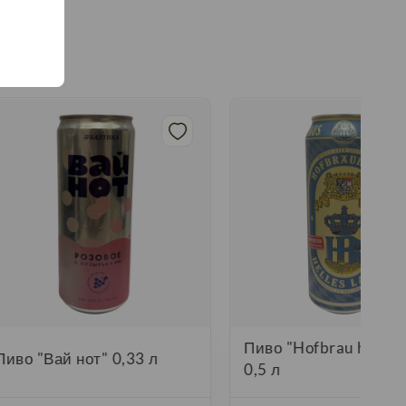
Пиво "Hofbrau helles 
Пиво "Вай нот" 0,33 л
0,5 л