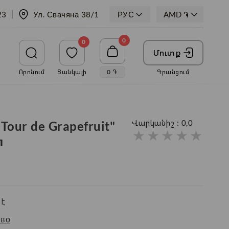
23
Ул. Свачяна 38/1
РУС
0
0
Մուտք
Որոնում
Ցանկալի
0
֏
Գրանցում
Tour de Grapefruit"
Վարկանիշ :
0,0
★
★
★
★
★
л
է
во