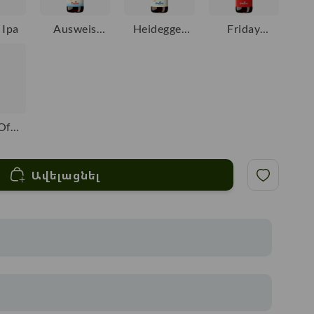
 Ipa
Ausweis
Heidegger
Friday
Weissbier
Hell
Avenue
American
Pale Ale
Of
sia
Ավելացնել