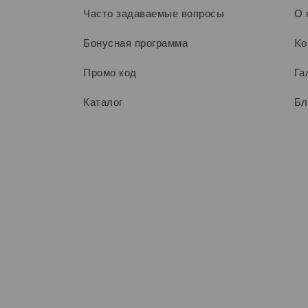
Часто задаваемые вопросы
О 
Бонусная программа
Kо
Промо код
Га
Каталог
Бл