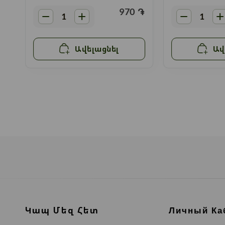
֏
970
֏
Ավելացնել
Ավ
Կապ Մեզ Հետ
Личный Ка