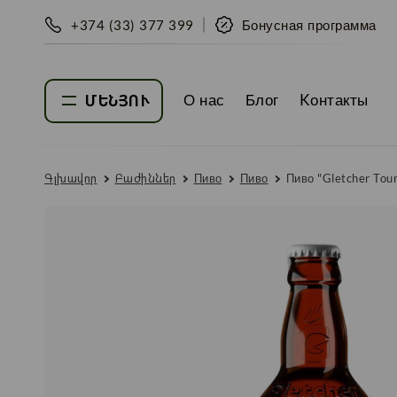
+374 (33) 377 399
Бонусная программа
О нас
Блог
Kонтакты
ՄԵՆՅՈՒ
Գլխավոր
Բաժիններ
Пиво
Пиво
Пиво "Gletcher Tour