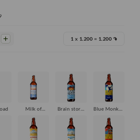
9
1
x
1.200
=
1.200
֏
oad
Milk of
Brain storm
Blue Monkey
Amnesia 0,0
0,0
Ale