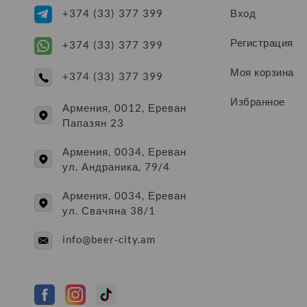
Вход
+374 (33) 377 399
Регистрация
+374 (33) 377 399
Моя корзина
+374 (33) 377 399
Избранное
Армения, 0012, Ереван
Папазян 23
Армения, 0034, Ереван
ул. Андраника, 79/4
Армения, 0034, Ереван
ул. Свачяна 38/1
info@beer-city.am